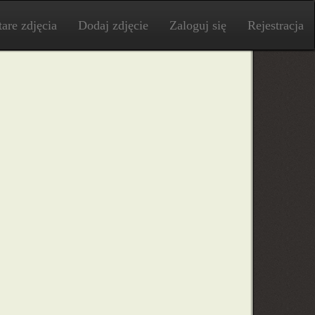
tare zdjęcia
Dodaj zdjęcie
Zaloguj się
Rejestracja