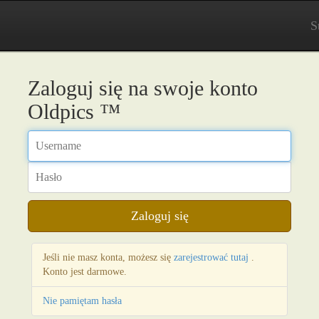
S
Zaloguj się na swoje konto
Oldpics ™
Username
Hasło
Zaloguj się
Jeśli nie masz konta, możesz się
zarejestrować tutaj
.
Konto jest darmowe.
Nie pamiętam hasła