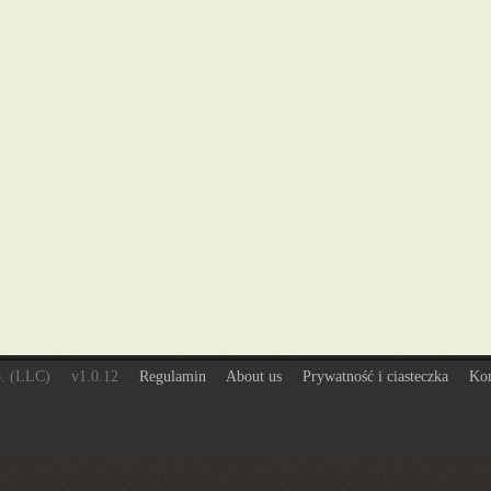
o. (LLC)
v1.0.12
Regulamin
About us
Prywatność i ciasteczka
Kon