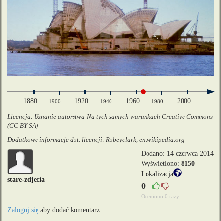
1880
1920
1960
2000
1900
1940
1980
Licencja: Uznanie autorstwa-Na tych samych warunkach Creative Commons
(CC BY-SA)
Dodatkowe informacje dot. licencji: Robeyclark, en.wikipedia.org
Dodano: 14 czerwca 2014
Wyświetlono:
8150
Lokalizacja
stare-zdjecia
0
Oceniono 0 razy
Zaloguj się
aby dodać komentarz