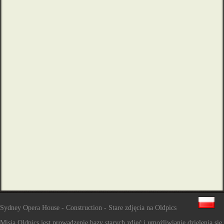
Sydney Opera House - Construction - Stare zdjęcia na Oldpics
Misją Oldpics jest prowadzenie bazy starych zdjęć i umożliwianie dzielenia się